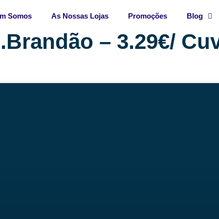
m Somos
As Nossas Lojas
Promoções
Blog
.Brandão – 3.29€/ Cuv