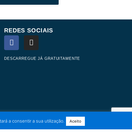
REDES SOCIAIS
F
I
a
n
c
s
e
t
DESCARREGUE JÁ GRATUITAMENTE
b
a
o
g
o
r
k
a
m
ará a consentir a sua utilização.
Aceito