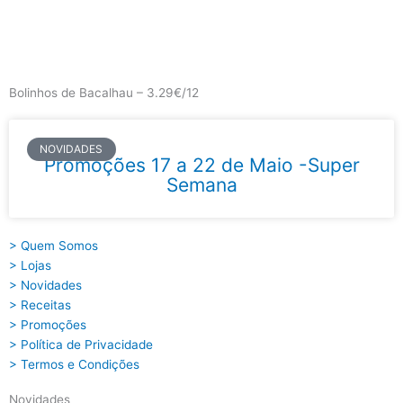
Skip
to
content
Main
Menu
Bolinhos de Bacalhau – 3.29€/12
NOVIDADES
Promoções 17 a 22 de Maio -Super
Semana
> Quem Somos
> Lojas
> Novidades
> Receitas
> Promoções
> Política de Privacidade
> Termos e Condições
Novidades