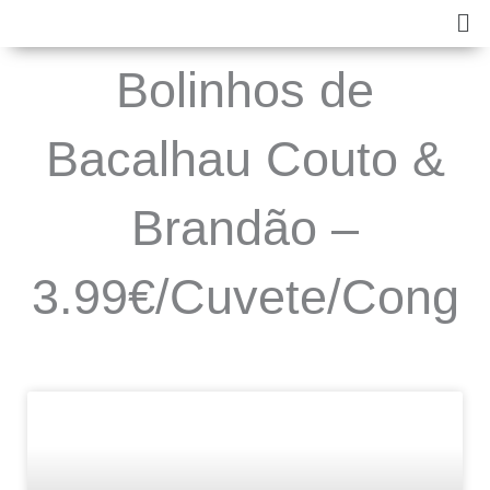
Skip
Ma
to
Me
content
Bolinhos de
Bacalhau Couto &
Brandão –
3.99€/Cuvete/Cong
NOVIDADES