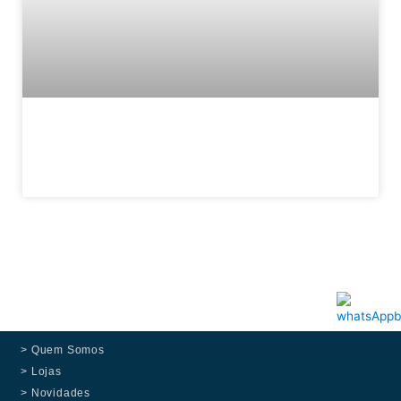
Promoções 05 de Janeiro a 10 de
Janeiro de 2026 – Feliz Ano Novo 2026
Onde o Ano Começa com Excelência.
> Quem Somos
> Lojas
> Novidades