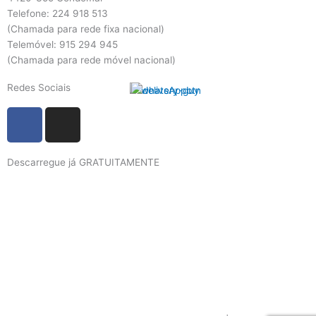
Telefone: 224 918 513
(Chamada para rede fixa nacional)
Telemóvel: 915 294 945
(Chamada para rede móvel nacional)
Redes Sociais
F
I
a
n
c
s
Descarregue já GRATUITAMENTE
e
t
b
a
o
g
o
r
k
a
m