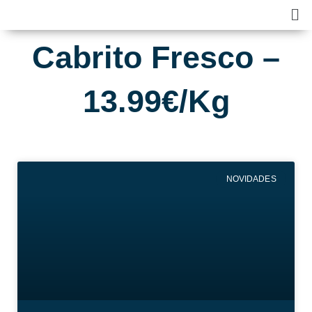
Skip
Ma
to
Me
content
Cabrito Fresco –
13.99€/Kg
NOVIDADES