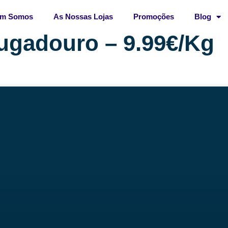
m Somos
As Nossas Lojas
Promoções
Blog
ugadouro – 9.99€/Kg