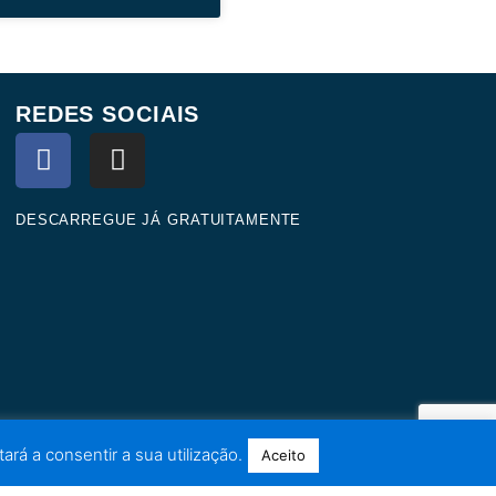
REDES SOCIAIS
F
I
a
n
c
s
e
t
DESCARREGUE JÁ GRATUITAMENTE
b
a
o
g
o
r
k
a
m
ará a consentir a sua utilização.
Aceito