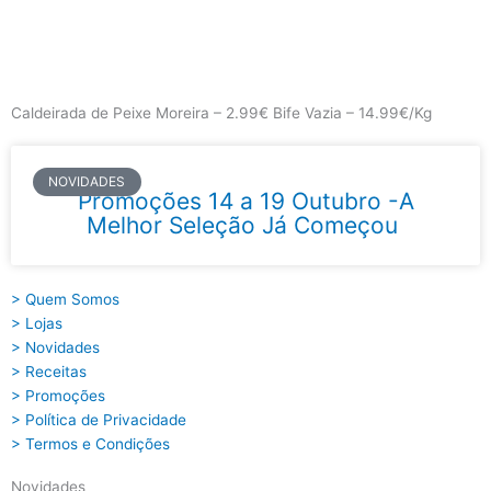
Skip
to
content
Main
Menu
Caldeirada de Peixe Moreira – 2.99€ Bife Vazia – 14.99€/Kg
NOVIDADES
Promoções 14 a 19 Outubro -A
Melhor Seleção Já Começou
> Quem Somos
> Lojas
> Novidades
> Receitas
> Promoções
> Política de Privacidade
> Termos e Condições
Novidades