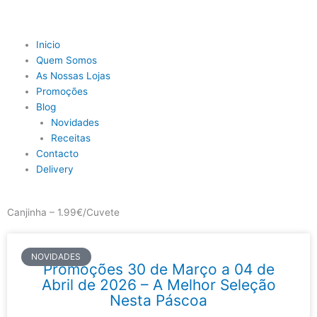
Skip
to
content
Main
Inicio
Menu
Quem Somos
As Nossas Lojas
Promoções
Blog
Novidades
Receitas
Contacto
Delivery
Canjinha – 1.99€/Cuvete
NOVIDADES
Promoções 30 de Março a 04 de
Abril de 2026 – A Melhor Seleção
Nesta Páscoa