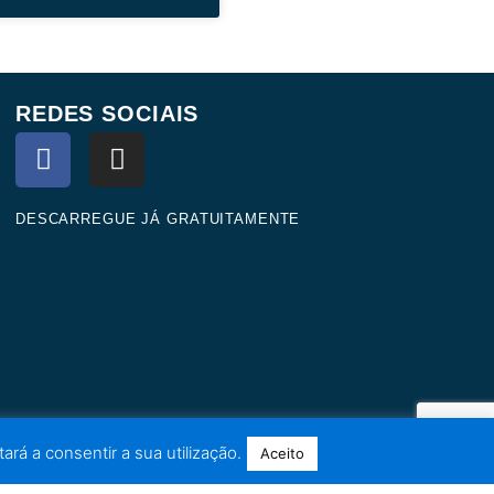
REDES SOCIAIS
F
I
a
n
c
s
e
t
DESCARREGUE JÁ GRATUITAMENTE
b
a
o
g
o
r
k
a
m
ará a consentir a sua utilização.
Aceito