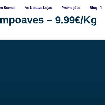
m Somos
As Nossas Lojas
Promoções
Blog
mpoaves – 9.99€/Kg