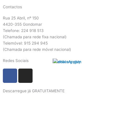
Contactos
Rua 25 Abril, nº 150
4420-355 Gondomar
Telefone: 224 918 513
(Chamada para rede fixa nacional)
Telemóvel: 915 294 945
(Chamada para rede móvel nacional)
Redes Sociais
F
I
a
n
c
s
Descarregue já GRATUITAMENTE
e
t
b
a
o
g
o
r
k
a