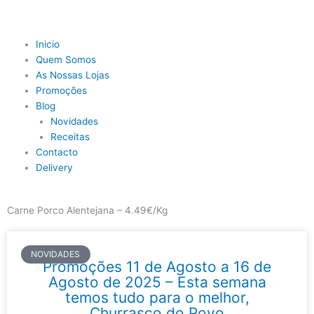
Skip
to
content
Main
Inicio
Menu
Quem Somos
As Nossas Lojas
Promoções
Blog
Novidades
Receitas
Contacto
Delivery
Carne Porco Alentejana – 4.49€/Kg
NOVIDADES
Promoções 11 de Agosto a 16 de
Agosto de 2025 – Esta semana
temos tudo para o melhor,
Churrasco do Povo