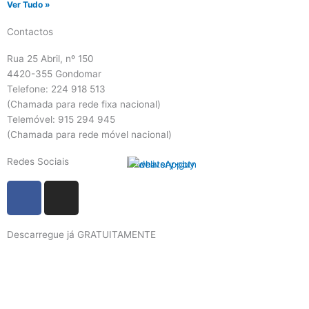
Ver Tudo »
Contactos
Rua 25 Abril, nº 150
4420-355 Gondomar
Telefone: 224 918 513
(Chamada para rede fixa nacional)
Telemóvel: 915 294 945
(Chamada para rede móvel nacional)
Redes Sociais
F
I
a
n
c
s
Descarregue já GRATUITAMENTE
e
t
b
a
o
g
o
r
k
a