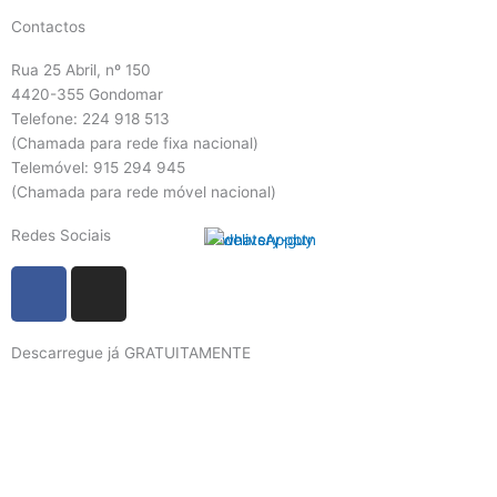
Contactos
Rua 25 Abril, nº 150
4420-355 Gondomar
Telefone: 224 918 513
(Chamada para rede fixa nacional)
Telemóvel: 915 294 945
(Chamada para rede móvel nacional)
Redes Sociais
F
I
a
n
c
s
Descarregue já GRATUITAMENTE
e
t
b
a
o
g
o
r
k
a