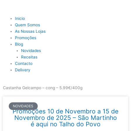
Skip
to
content
Main
Inicio
Menu
Quem Somos
As Nossas Lojas
Promoções
Blog
Novidades
Receitas
Contacto
Delivery
Castanha Gelcampo – cong – 5.99€/400g
NOVIDADES
Promoções 10 de Novembro a 15 de
Novembro de 2025 – São Martinho
é aqui no Talho do Povo