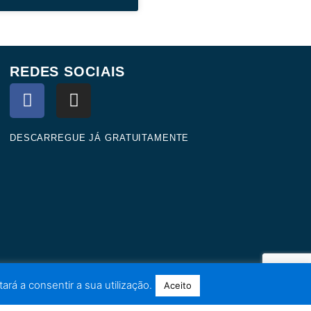
REDES SOCIAIS
F
I
a
n
c
s
e
t
DESCARREGUE JÁ GRATUITAMENTE
b
a
o
g
o
r
k
a
m
ará a consentir a sua utilização.
Aceito