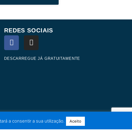
REDES SOCIAIS
F
I
a
n
c
s
e
t
DESCARREGUE JÁ GRATUITAMENTE
b
a
o
g
o
r
k
a
m
ará a consentir a sua utilização.
Aceito