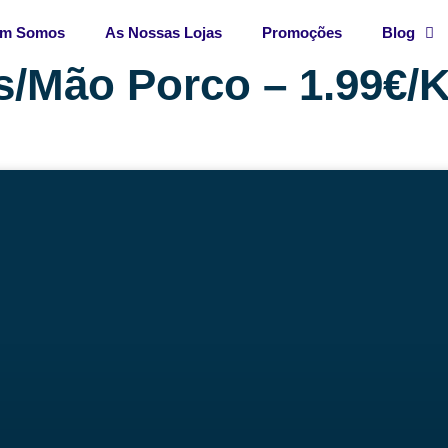
m Somos
As Nossas Lojas
Promoções
Blog
s/Mão Porco – 1.99€/