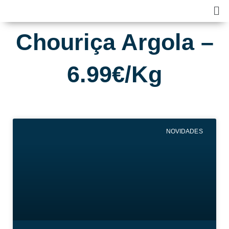
Skip
Ma
to
Me
content
Chouriça Argola –
6.99€/Kg
NOVIDADES