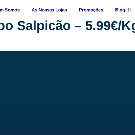
m Somos
As Nossas Lojas
Promoções
Blog
po Salpicão – 5.99€/K