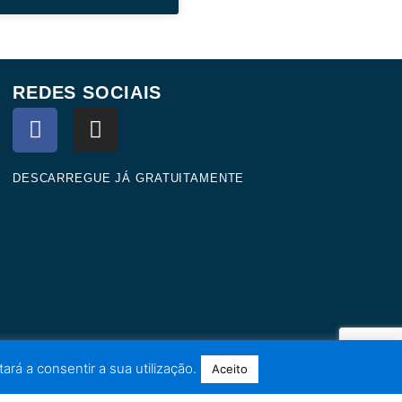
REDES SOCIAIS
F
I
a
n
c
s
e
t
DESCARREGUE JÁ GRATUITAMENTE
b
a
o
g
o
r
k
a
m
ará a consentir a sua utilização.
Aceito