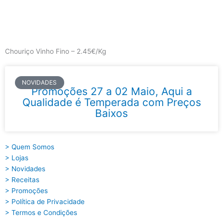
Skip
to
content
Main
Menu
Chouriço Vinho Fino – 2.45€/Kg
NOVIDADES
Promoções 27 a 02 Maio, Aqui a
Qualidade é Temperada com Preços
Baixos
> Quem Somos
> Lojas
> Novidades
> Receitas
> Promoções
> Política de Privacidade
> Termos e Condições