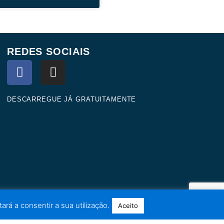
REDES SOCIAIS
F
I
a
n
c
s
e
t
DESCARREGUE JÁ GRATUITAMENTE
b
a
o
g
o
r
k
a
m
ará a consentir a sua utilização.
Aceito