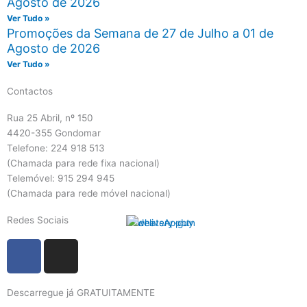
Agosto de 2026
Ver Tudo »
Promoções da Semana de 27 de Julho a 01 de
Agosto de 2026
Ver Tudo »
Contactos
Rua 25 Abril, nº 150
4420-355 Gondomar
Telefone: 224 918 513
(Chamada para rede fixa nacional)
Telemóvel: 915 294 945
(Chamada para rede móvel nacional)
Redes Sociais
F
I
a
n
c
s
Descarregue já GRATUITAMENTE
e
t