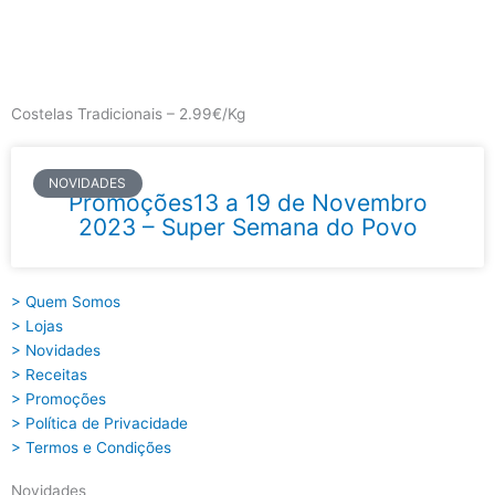
Skip
to
content
Main
Menu
Costelas Tradicionais – 2.99€/Kg
NOVIDADES
Promoções13 a 19 de Novembro
2023 – Super Semana do Povo
> Quem Somos
> Lojas
> Novidades
> Receitas
> Promoções
> Política de Privacidade
> Termos e Condições
Novidades