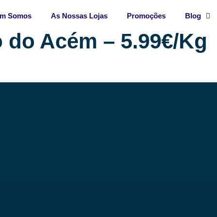
m Somos
As Nossas Lojas
Promoções
Blog
o do Acém – 5.99€/Kg