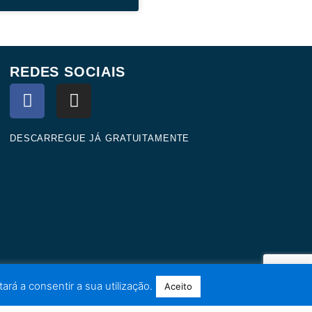
REDES SOCIAIS
F
I
a
n
c
s
e
t
DESCARREGUE JÁ GRATUITAMENTE
b
a
o
g
o
r
k
a
m
ará a consentir a sua utilização.
Aceito