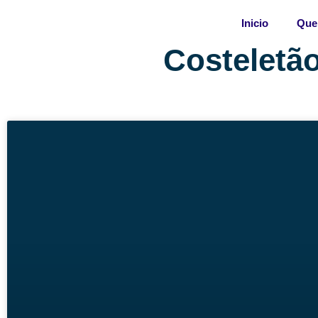
Skip
Inicio
Que
to
content
Costeletã