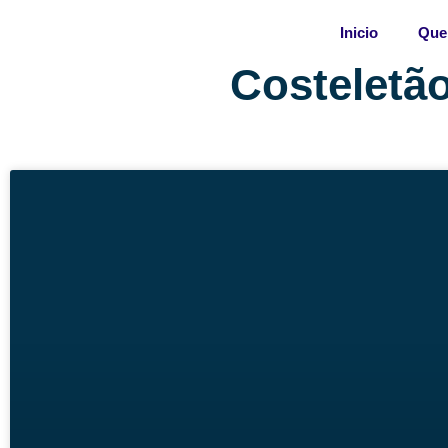
Skip
Inicio
Que
to
content
Costeletã