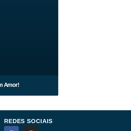
om Amor!
REDES SOCIAIS
F
I