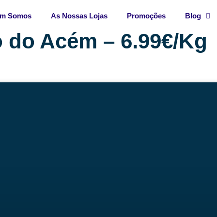
m Somos
As Nossas Lojas
Promoções
Blog
o do Acém – 6.99€/Kg