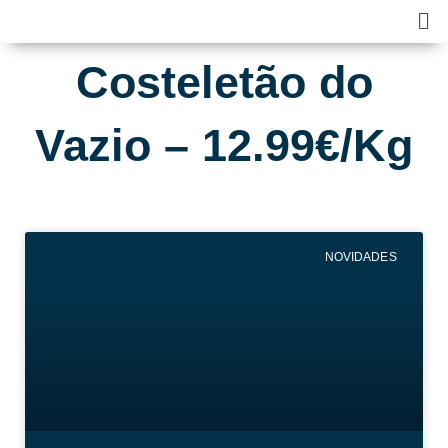
Skip
Ma
to
Me
content
Costeletão do
Vazio – 12.99€/Kg
NOVIDADES