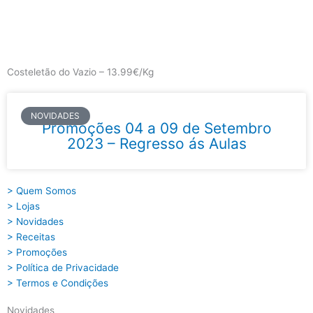
Skip
to
content
Main
Menu
Costeletão do Vazio – 13.99€/Kg
NOVIDADES
Promoções 04 a 09 de Setembro
2023 – Regresso ás Aulas
> Quem Somos
> Lojas
> Novidades
> Receitas
> Promoções
> Política de Privacidade
> Termos e Condições
Novidades