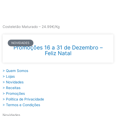
Skip
to
content
Main
Menu
Costeletão Maturado – 24.99€/Kg
NOVIDADES
Promoções 16 a 31 de Dezembro –
Feliz Natal
> Quem Somos
> Lojas
> Novidades
> Receitas
> Promoções
> Política de Privacidade
> Termos e Condições
Novidades