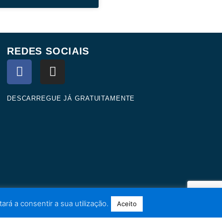
REDES SOCIAIS
F
I
a
n
c
s
e
t
DESCARREGUE JÁ GRATUITAMENTE
b
a
o
g
o
r
k
a
m
ará a consentir a sua utilização.
Aceito