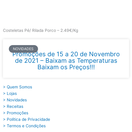
Skip
to
content
Main
Menu
Costeletas Pé/ Rilada Porco – 2.49€/Kg
NOVIDADES
Promoções de 15 a 20 de Novembro
de 2021 – Baixam as Temperaturas
Baixam os Preços!!!
> Quem Somos
> Lojas
> Novidades
> Receitas
> Promoções
> Política de Privacidade
> Termos e Condições