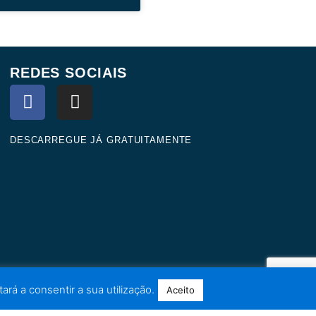
REDES SOCIAIS
F
I
a
n
c
s
e
t
DESCARREGUE JÁ GRATUITAMENTE
b
a
o
g
o
r
k
a
m
ará a consentir a sua utilização.
Aceito