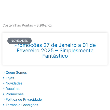
Skip
to
content
Main
Menu
Costelinhas Pontas – 3.99€/Kg
NOVIDADES
Promoções 27 de Janeiro a 01 de
Fevereiro 2025 – Simplesmente
Fantástico
> Quem Somos
> Lojas
> Novidades
> Receitas
> Promoções
> Política de Privacidade
> Termos e Condições