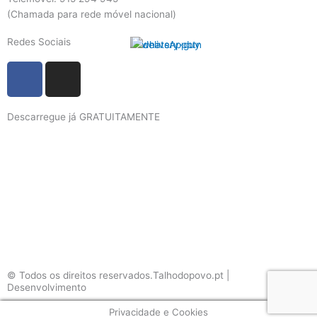
(Chamada para rede móvel nacional)
Redes Sociais
F
I
a
n
c
s
Descarregue já GRATUITAMENTE
e
t
b
a
o
g
o
r
k
a
m
© Todos os direitos reservados.Talhodopovo.pt |
Desenvolvimento
#W3B
Privacidade e Cookies