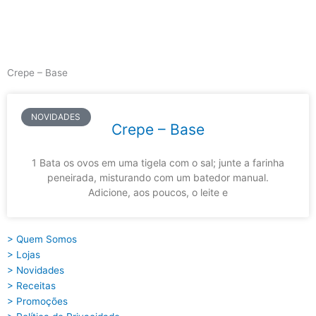
Skip
to
content
Main
Menu
Crepe – Base
NOVIDADES
Crepe – Base
1 Bata os ovos em uma tigela com o sal; junte a farinha
peneirada, misturando com um batedor manual.
Adicione, aos poucos, o leite e
> Quem Somos
> Lojas
> Novidades
> Receitas
> Promoções