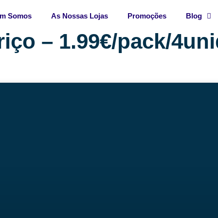
m Somos
As Nossas Lojas
Promoções
Blog
iço – 1.99€/pack/4uni