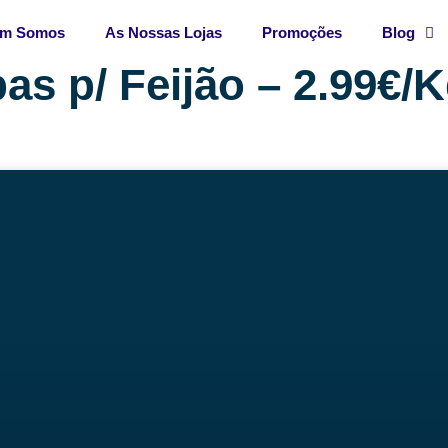
m Somos
As Nossas Lojas
Promoções
Blog
as p/ Feijão – 2.99€/