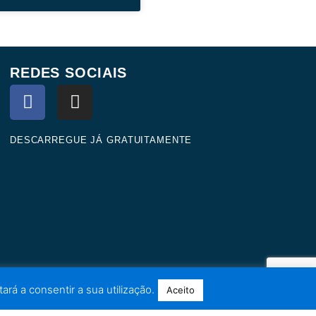
REDES SOCIAIS
F
I
a
n
c
s
e
t
DESCARREGUE JÁ GRATUITAMENTE
b
a
o
g
o
r
k
a
m
ará a consentir a sua utilização.
Aceito