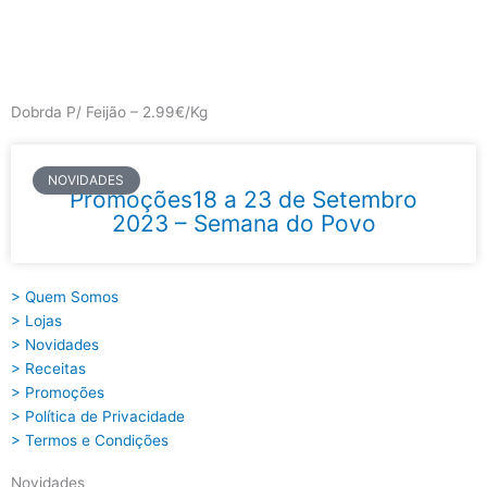
Skip
to
content
Main
Menu
Dobrda P/ Feijão – 2.99€/Kg
NOVIDADES
Promoções18 a 23 de Setembro
2023 – Semana do Povo
> Quem Somos
> Lojas
> Novidades
> Receitas
> Promoções
> Política de Privacidade
> Termos e Condições
Novidades