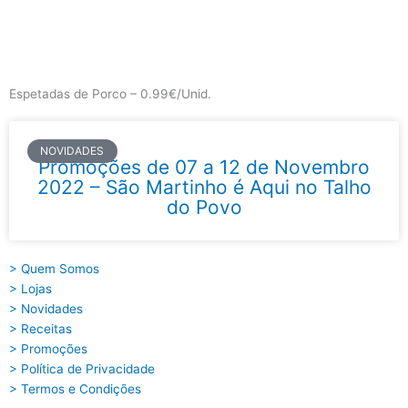
Skip
to
content
Main
Menu
Espetadas de Porco – 0.99€/Unid.
NOVIDADES
Promoções de 07 a 12 de Novembro
2022 – São Martinho é Aqui no Talho
do Povo
> Quem Somos
> Lojas
> Novidades
> Receitas
> Promoções
> Política de Privacidade
> Termos e Condições