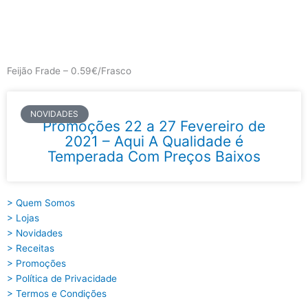
Skip
to
content
Main
Menu
Feijão Frade – 0.59€/Frasco
NOVIDADES
Promoções 22 a 27 Fevereiro de
2021 – Aqui A Qualidade é
Temperada Com Preços Baixos
> Quem Somos
> Lojas
> Novidades
> Receitas
> Promoções
> Política de Privacidade
> Termos e Condições