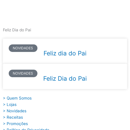
Skip
to
content
Main
Menu
Feliz Dia do Pai
NOVIDADES
Feliz dia do Pai
NOVIDADES
Feliz Dia do Pai
> Quem Somos
> Lojas
> Novidades
> Receitas
> Promoções