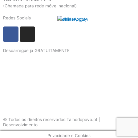
(Chamada para rede móvel nacional)
Redes Sociais
F
I
a
n
c
s
Descarregue já GRATUITAMENTE
e
t
b
a
o
g
o
r
k
a
m
© Todos os direitos reservados.Talhodopovo.pt |
Desenvolvimento
#W3B
Privacidade e Cookies