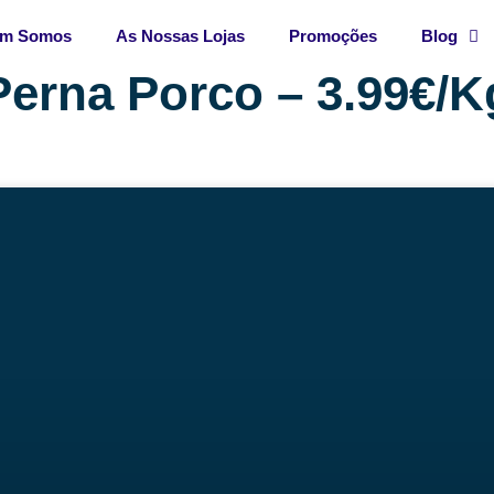
m Somos
As Nossas Lojas
Promoções
Blog
Perna Porco – 3.99€/K