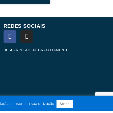
REDES SOCIAIS
F
I
a
n
c
s
e
t
DESCARREGUE JÁ GRATUITAMENTE
b
a
o
g
o
r
k
a
m
ará a consentir a sua utilização.
Aceito