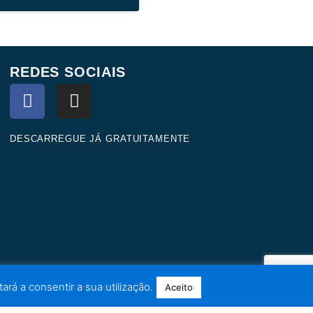
REDES SOCIAIS
F
I
a
n
c
s
e
t
DESCARREGUE JÁ GRATUITAMENTE
b
a
o
g
o
r
k
a
m
ará a consentir a sua utilização.
Aceito