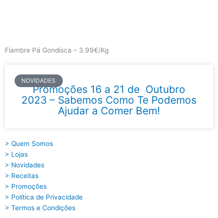
Skip
to
content
Main
Menu
Fiambre Pá Gondisca – 3.99€/Kg
NOVIDADES
Promoções 16 a 21 de Outubro
2023 – Sabemos Como Te Podemos
Ajudar a Comer Bem!
> Quem Somos
> Lojas
> Novidades
> Receitas
> Promoções
> Política de Privacidade
> Termos e Condições