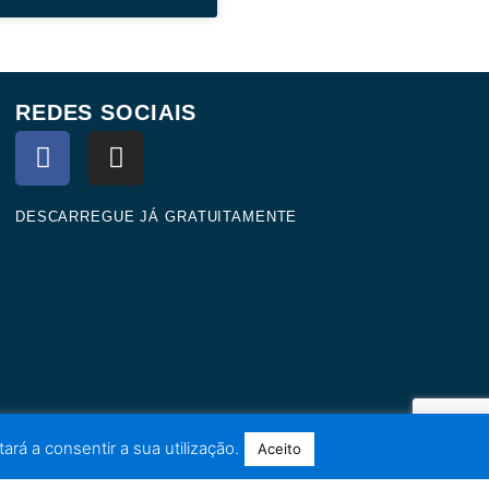
REDES SOCIAIS
F
I
a
n
c
s
e
t
DESCARREGUE JÁ GRATUITAMENTE
b
a
o
g
o
r
k
a
m
ará a consentir a sua utilização.
Aceito