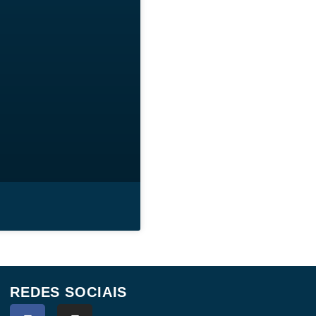
REDES SOCIAIS
F
I