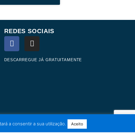
REDES SOCIAIS
F
I
a
n
c
s
e
t
DESCARREGUE JÁ GRATUITAMENTE
b
a
o
g
o
r
k
a
m
ará a consentir a sua utilização.
Aceito