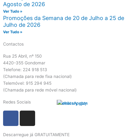
Agosto de 2026
Ver Tudo »
Promoções da Semana de 20 de Julho a 25 de
Julho de 2026
Ver Tudo »
Contactos
Rua 25 Abril, nº 150
4420-355 Gondomar
Telefone: 224 918 513
(Chamada para rede fixa nacional)
Telemóvel: 915 294 945
(Chamada para rede móvel nacional)
Redes Sociais
F
I
a
n
c
s
Descarregue já GRATUITAMENTE
e
t