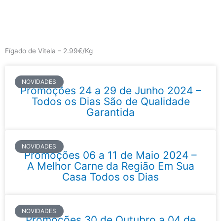
Skip
to
content
Main
Menu
Fígado de Vitela – 2.99€/Kg
NOVIDADES
Promoções 24 a 29 de Junho 2024 –
Todos os Dias São de Qualidade
Garantida
NOVIDADES
Promoções 06 a 11 de Maio 2024 –
A Melhor Carne da Região Em Sua
Casa Todos os Dias
NOVIDADES
Promoções 30 de Outubro a 04 de