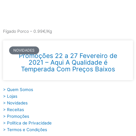
Skip
to
content
Main
Menu
Fígado Porco – 0.99€/Kg
NOVIDADES
Promoções 22 a 27 Fevereiro de
2021 – Aqui A Qualidade é
Temperada Com Preços Baixos
> Quem Somos
> Lojas
> Novidades
> Receitas
> Promoções
> Política de Privacidade
> Termos e Condições