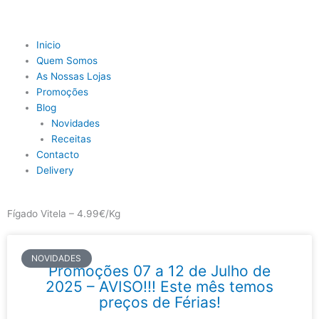
Skip
to
content
Main
Inicio
Menu
Quem Somos
As Nossas Lojas
Promoções
Blog
Novidades
Receitas
Contacto
Delivery
Fígado Vitela – 4.99€/Kg
NOVIDADES
Promoções 07 a 12 de Julho de
2025 – AVISO!!! Este mês temos
preços de Férias!