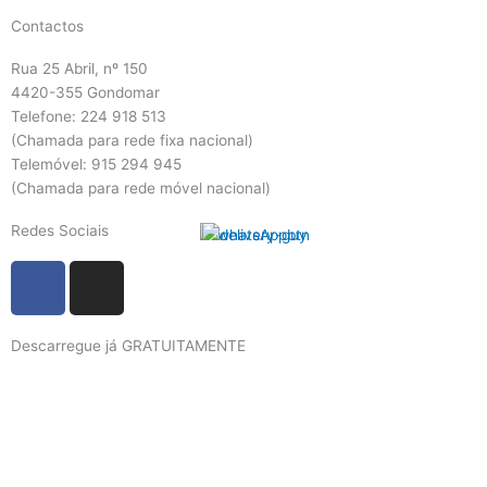
Contactos
Rua 25 Abril, nº 150
4420-355 Gondomar
Telefone: 224 918 513
(Chamada para rede fixa nacional)
Telemóvel: 915 294 945
(Chamada para rede móvel nacional)
Redes Sociais
F
I
a
n
c
s
Descarregue já GRATUITAMENTE
e
t
b
a
o
g
o
r
k
a