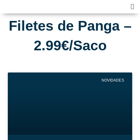
Skip
Ma
to
Me
content
Filetes de Panga –
2.99€/Saco
NOVIDADES