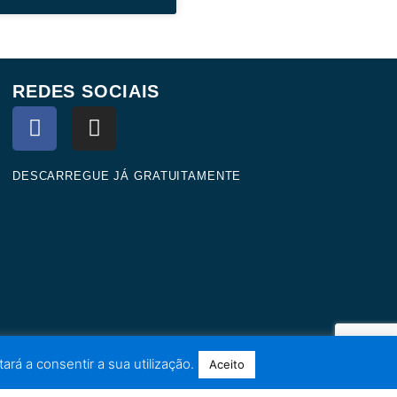
REDES SOCIAIS
F
I
a
n
c
s
e
t
DESCARREGUE JÁ GRATUITAMENTE
b
a
o
g
o
r
k
a
m
ará a consentir a sua utilização.
Aceito