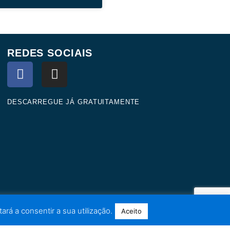
REDES SOCIAIS
F
I
a
n
c
s
e
t
DESCARREGUE JÁ GRATUITAMENTE
b
a
o
g
o
r
k
a
m
ará a consentir a sua utilização.
Aceito