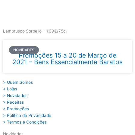
Skip
to
content
Main
Menu
Lambrusco Sorbello – 1.69€/75cl
NOVIDADES
Promoções 15 a 20 de Março de
2021 – Bens Essencialmente Baratos
> Quem Somos
> Lojas
> Novidades
> Receitas
> Promoções
> Política de Privacidade
> Termos e Condições
Novidades